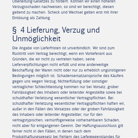
Überleitung-Gesetzes zu fordern. Können wir einen höheren
Verzugsschaden nachweisen, so sind wir berechtigt, diesen
geltend zu machen. Scheck und Wechsel gelten erst mit ihrer
Einlösung als Zahlung.
§ 4 Lieferung, Verzug und
Unmöglichkeit
Die Angabe von Lieferfristen ist unverbindlich. Wir sind zum
Rücktritt vom Vertrag berechtigt, wenn ein Vorlieferant aus
Gründen, die wir nicht zu vertreten haben, seine
Lieferverpflichtungen nicht erfüllt und eine anderweitige
Beschaffung der Waren nicht oder nur zu erheblich ungünstigeren
Bedingungen möglich ist. Schadensersatzansprüche des Käufers
gegen uns wegen Verzug, Nichterfüllung oder sonstiger
vertraglicher Schlechtleistung kommen nur bei Vorsatz, grober
Fahrlässigkeit des Inhabers oder leitender Angestellte sowie bei
schuldhafter Verletzung wesentlicher Vertragspflichten. Bei
schuldhafter Verletzung wesentlicher Vertragspflichten haften wir,
außer in den Fällen des Vorsatzes oder der groben Fahrlässigkeit
des Inhabers oder leitender Angestellter, nur für den
vertragstypischen, vernünftigerweise vorhersehbaren Schaden,
nicht aber für entgangenen Gewinn. Der Haftungsausschluss gilt
ferner nicht in den Fällen, in denen nach dem
Produkthaftungsgesetz bei Fehlern des Liefergegenstandes für