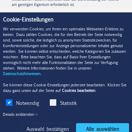
am geistigen Eigentum erforderlich ist.
AUSKUNFT UND IHRE WEITEREN
Cookie-Einstellungen
RECHTE
Wir verwenden Cookies, um Ihnen ein optimales Webseiten-Erlebnis zu
Gemäß dem Bundesdatenschutzgesetz haben Sie jederzeit das
bieten. Dazu zählen Cookies, die für den Betrieb der Seite notwendig
Recht auf unentgeltliche Auskunft über die von ihm gespeicherten
sind, sowie solche, die lediglich zu anonymen Statistikzwecken, für
Daten, deren Herkunft und Empfänger und den Zweck der
Komforteinstellungen oder zur Anzeige personalisierter Inhalte genutzt
Datenverarbeitung. Sie haben das Recht auf Berichtigung,
werden. Sie können selbst entscheiden, welche Kategorien Sie zulassen
Sperrung oder Löschung dieser Daten. Senden Sie uns hierzu
möchten. Bitte beachten Sie, dass auf Basis Ihrer Einstellungen
bitte eine E-Mail an die im Impressum genannte E-Mail Adresse
womöglich nicht mehr alle Funktionalitäten der Seite zur Verfügung
senden und nennen uns die betreffende IP-Adresse, sowie den
stehen. Weitere Informationen finden Sie in unseren
genauen Zeitraum des Zugriffs auf unser Internetangebot. Die
Datenschutzhinweisen
.
entsprechenden Einträge werden soweit möglich dann aus den
Protokolldateien gelöscht. Eine Auskunft kann auf Ihr Verlangen
Sie können diese Cookie-Einstellungen jederzeit bearbeiten. Klicken Sie
auch elektronisch erteilt werden.
dazu ganz unten auf der Seite auf
Cookies bearbeiten
.
Ferner können Sie Ihre Einwilligung mit Wirkung für die Zukunft
Notwendig
Statistik
gemäß §13 Abs.2 Nr. 4 TMG widerrufen. Ihren Widerruf senden Sie
bitte an die im Impressum genannte E-Mail Adresse.
Details einblenden ˅
Stand: Juni 2018
Auswahl bestätigen
Alle auswählen