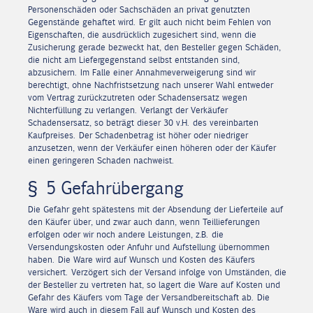
Personenschäden oder Sachschäden an privat genutzten
Gegenstände gehaftet wird. Er gilt auch nicht beim Fehlen von
Eigenschaften, die ausdrücklich zugesichert sind, wenn die
Zusicherung gerade bezweckt hat, den Besteller gegen Schäden,
die nicht am Liefergegenstand selbst entstanden sind,
abzusichern. Im Falle einer Annahmeverweigerung sind wir
berechtigt, ohne Nachfristsetzung nach unserer Wahl entweder
vom Vertrag zurückzutreten oder Schadensersatz wegen
Nichterfüllung zu verlangen. Verlangt der Verkäufer
Schadensersatz, so beträgt dieser 30 v.H. des vereinbarten
Kaufpreises. Der Schadenbetrag ist höher oder niedriger
anzusetzen, wenn der Verkäufer einen höheren oder der Käufer
einen geringeren Schaden nachweist.
§ 5 Gefahrübergang
Die Gefahr geht spätestens mit der Absendung der Lieferteile auf
den Käufer über, und zwar auch dann, wenn Teillieferungen
erfolgen oder wir noch andere Leistungen, z.B. die
Versendungskosten oder Anfuhr und Aufstellung übernommen
haben. Die Ware wird auf Wunsch und Kosten des Käufers
versichert. Verzögert sich der Versand infolge von Umständen, die
der Besteller zu vertreten hat, so lagert die Ware auf Kosten und
Gefahr des Käufers vom Tage der Versandbereitschaft ab. Die
Ware wird auch in diesem Fall auf Wunsch und Kosten des